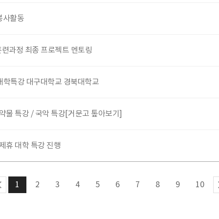
기봉사활동
훈련과정 최종 프로젝트 멘토링
대학특강 대구대학교 경북대학교
약물 특강 / 국악 특강[거문고 톺아보기]
제휴 대학 특강 진행
2
3
4
5
6
7
8
9
10
1